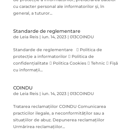
cu caracter personal ale informatorilor și, în
general, a tuturor...
Standarde de reglementare
de
Leia Reis
|
iun. 14, 2023
|
013COINDU
Standarde de reglementare  Politica de
protecție a informatorilor  Politica de
confidențialitate  Politica Cookies  Tehnic  Fișă
cu informații...
COINDU
de
Leia Reis
|
iun. 14, 2023
|
013COINDU
Tratarea reclamațiilor COINDU Comunicarea
practicilor ilegale, a neconformităților sau a
situațiilor de abuz. Depunerea reclamațiilor
Urmărirea reclamațiilor...