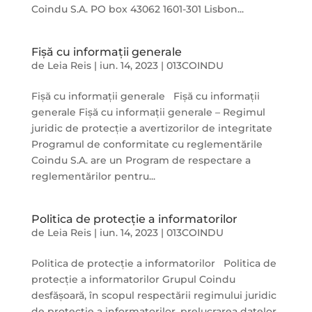
Coindu S.A. PO box 43062 1601-301 Lisbon...
Fișă cu informații generale
de
Leia Reis
|
iun. 14, 2023
|
013COINDU
Fișă cu informații generale Fișă cu informații
generale Fișă cu informații generale – Regimul
juridic de protecție a avertizorilor de integritate
Programul de conformitate cu reglementările
Coindu S.A. are un Program de respectare a
reglementărilor pentru...
Politica de protecție a informatorilor
de
Leia Reis
|
iun. 14, 2023
|
013COINDU
Politica de protecție a informatorilor Politica de
protecție a informatorilor Grupul Coindu
desfășoară, în scopul respectării regimului juridic
de protecție a informatorilor, prelucrarea datelor