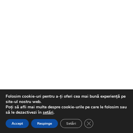
Call to national landline
QUICK LINKS
Compliance Officer
Contact Form
Application Forms
Folosim cookie-uri pentru a-ți oferi cea mai bună experiență pe
site-ul nostru web.
Poți să afli mai multe despre cookie-urile pe care le folosim sau
să le dezactivezi în
setări
.
© Audiqcer 2021 – 2023 |
Privacy Policy
|
Datasheet
Close GDPR Cookie Ban
Accept
Respinge
Setări