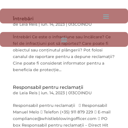
Întrebări
de
Leia Reis
|
iun. 14, 2023
|
013COINDU
Întrebări Ce este o infracțiune sau încălcare? Ce
fel de infracțiuni pot să raportez? Care poate fi
obiectul sau conținutul plângerii? Pot folosi
canalul de raportare pentru a depune reclamații?
Cine poate fi considerat informator pentru a
beneficia de protecție...
Responsabil pentru reclamații
de
Leia Reis
|
iun. 14, 2023
|
013COINDU
Responsabil pentru reclamații  Responsabil
Manuel Melo  Telefon (+35) 911 879 229  E-mail
compliance@whistleblowingofficer.com  PO
box Responsabil pentru reclamații – Direct Hit