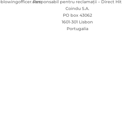
blowingofficer.com
Responsabil pentru reclamații – Direct Hit
Coindu S.A.
PO box 43062
1601-301 Lisbon
Portugalia