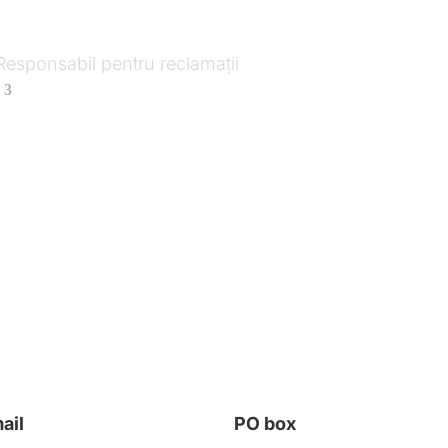
Responsabil pentru reclamații
ail
PO box