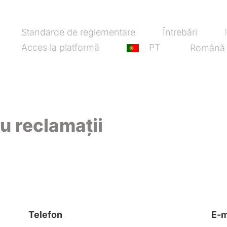
Standarde de reglementare
Întrebări
Acces la platformă
PT
Română
u reclamații
Telefon
E-m