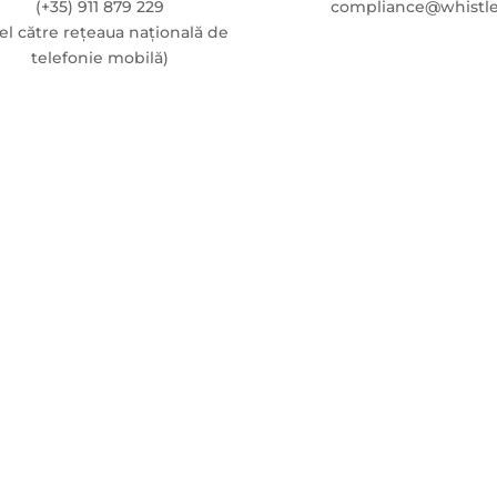
(+35) 911 879 229
compliance@whistle
el către rețeaua națională de
telefonie mobilă)