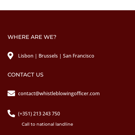
WHERE ARE WE?

Lisbon | Brussels | San Francisco
CONTACT US

contact@whistleblowingofficer.com

(+351) 213 243 750
Call to national landline